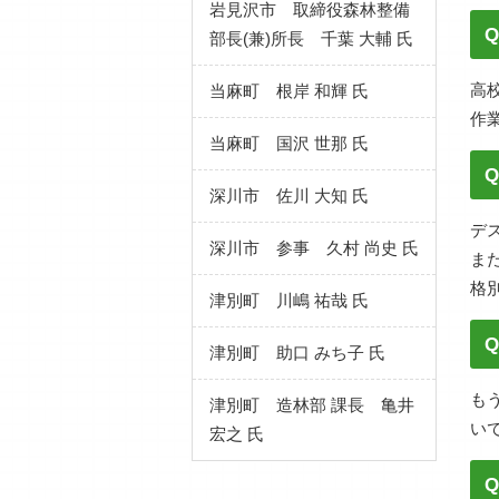
岩見沢市 取締役森林整備
部長(兼)所長 千葉 大輔 氏
高
当麻町 根岸 和輝 氏
作
当麻町 国沢 世那 氏
深川市 佐川 大知 氏
デ
深川市 参事 久村 尚史 氏
ま
格
津別町 川嶋 祐哉 氏
津別町 助口 みち子 氏
も
津別町 造林部 課長 亀井
い
宏之 氏