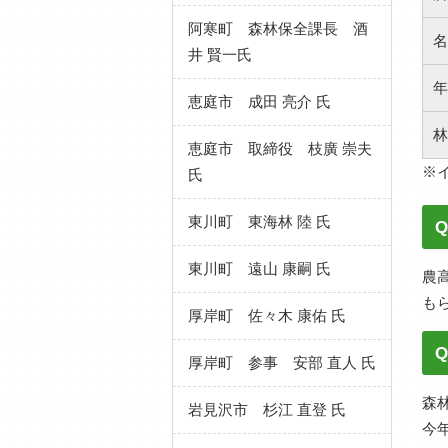
阿寒町 森林保全課長 酒
名
井 賢一氏
年
恵庭市 成田 亮介 氏
林
恵庭市 取締役 枝廣 崇夫
※
氏
東川町 東海林 陸 氏
東川町 遠山 康嗣 氏
農
も
厚岸町 佐々木 康佑 氏
厚岸町 参事 安部 直人 氏
森
岩見沢市 杉江 直登 氏
今