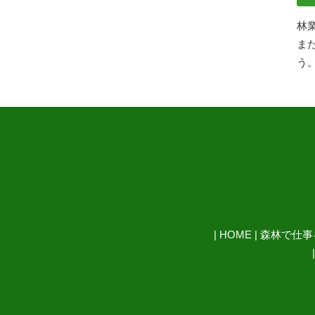
林
ま
う
|
HOME
|
森林で仕事