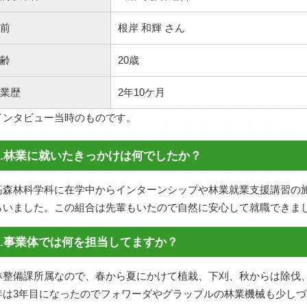
前
根岸 和輝 さん
齢
20歳
業歴
2年10ケ月
インタビュー当時のものです。
Q.林業に就いたきっかけは何でしたか？
高森林科学科に在学中からインターンシップや林業就業支援講習の
らいました。この組合は先輩もいたので自然に安心して就職できま
Q.事業体では何を担当してますか？
林整備課所属なので、春から夏にかけて植栽、下刈、秋からは除伐
年は3年目になったのでフォワーダやグラップルの林業機械も少し