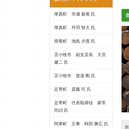
厚真町 市瀬 魁竜 氏
厚真町 丹羽 智大 氏
雨竜町 池島 夕貴 氏
苫小牧市 副支店長 大宮
健二 氏
苫小牧市 渡邉 剛 氏
足寄町 斎藤 司 氏
足寄町 代表取締役 家常
尚詞 氏
阿寒町 主事 時田 勝広 氏
所